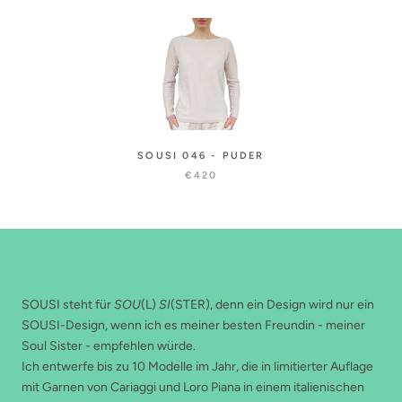
SOUSI 046 - PUDER
€420
ABOUT THE SHOP
SOUSI steht für
SOU
(L)
SI
(STER), denn ein Design wird nur ein
SOUSI-Design, wenn ich es meiner besten Freundin - meiner
Soul Sister - empfehlen würde.
Ich entwerfe bis zu 10 Modelle im Jahr, die in limitierter Auflage
mit Garnen von Cariaggi und Loro Piana in einem italienischen