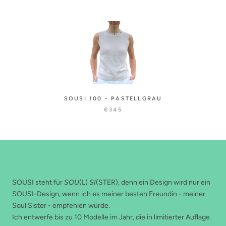
SOUSI 100 - PASTELLGRAU
€345
ABOUT THE SHOP
SOUSI steht für
SOU
(L)
SI
(STER), denn ein Design wird nur ein
SOUSI-Design, wenn ich es meiner besten Freundin - meiner
Soul Sister - empfehlen würde.
Ich entwerfe bis zu 10 Modelle im Jahr, die in limitierter Auflage